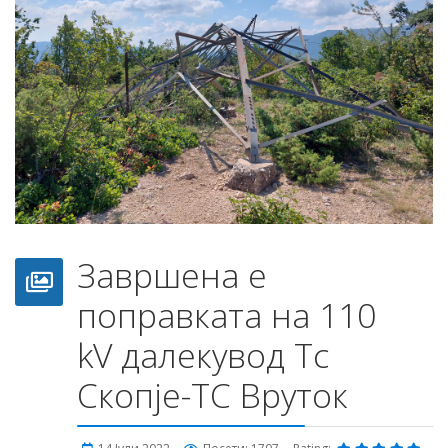
Завршена е
поправката на 110
kV далекувод Тс
Скопје-ТС Вруток