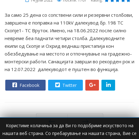
14 Јули 2022
Посети: 1707
Rating:
За само 25 дена со сопствени сили и резервни столбови,
завршена е поправка на 110kV далекувод бр. 198 ТС
Скопје1- ТС Вруток. Имено, на 18.06.2022 после силно
невреме беа паднати четири столба. Далекуводните
екипи од Скопје и Охрид веднаш пристапија кон
обезбедување на местото и отпочнување на градежно-
монтерски работи. Санацијата заврши во рекорден рок и
на 12.07.2022 далекуводот е пуштен во функција.
Facebook
Twitter
Користиме колачиња за да Ви го подобриме искуството на
нашата веб страна. Со пребарување на нашата страна, Вие се
Пред
Следно