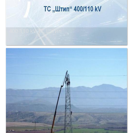
400-110 kV ТС Штип