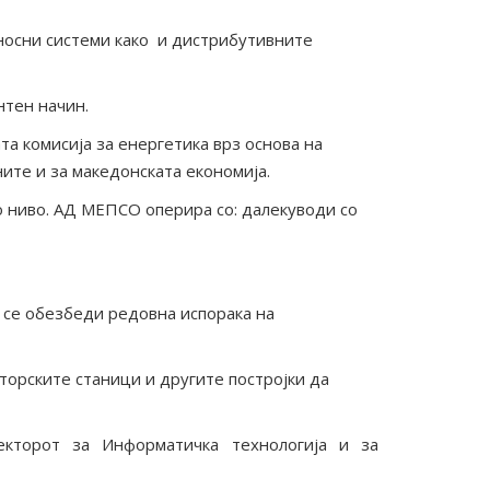
еносни системи како и дистрибутивните
нтен начин.
та комисија за енергетика врз основа на
ите и за македонската економија.
о ниво. АД МЕПСО оперира со: далекуводи со
 се обезбеди редовна испорака на
торските станици и другите постројки да
кторот за Информатичка технологија и за