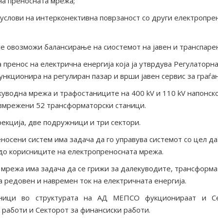
на преносната мрежа;
 услови на интерконективна поврзаност со други електропр
 се овозможи балансирање на сиостемот на јавен и транспаре
пренос на електрична енергија која ја утврдува Регулаторна
кционира на регулиран пазар и врши јавен сервис за граѓан
уводна мрежа и трафостаниците на 400 kV и 110 kV напонск
е вмрежени 52 трансформаторски станици.
кција, две подружници и три сектори.
носени систем има задача да го управува системот со цел да
 до корисниците на електропреносната мрежа.
мрежа има задача да се грижи за далекуводите, трансформа
а редовeн и навремен ток на електричната енергија.
ници во структурата на АД МЕПСО фукционираат и Се
 работи и Секторот за финансиски работи.