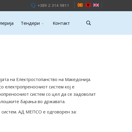
+389 2 314 9811
лерија
Тендери
Контакт
јата на Електростопанство на Македонија.
со електропреносниот систем кој е
опреносниот систем со цел да се задоволат
олошките барања во државата.
 систем. АД МЕПСО е одговорен за: