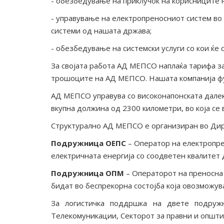
- обезбедување на приклучок на корисниците 
- управување на електропреносниот систем во
системи од нашата држава;
- обезбедување на системски услуги со кои ќе
За својата работа АД МЕПСО наплаќа тарифа за 
трошоците на АД МЕПСО. Нашата компанија фун
АД МЕПСО управува со високонапонската далек
вкупна должина од 2300 километри, во која с
Структурално АД МЕПСО е организиран во Дире
Подружница ОЕПС
– Оператор на електропре
електричната енергија со соодветен квалитет
Подружница ОПМ
– Операторот на преносна 
бидат во беспрекорна состојба која овозможув
За логистичка поддршка на двете подруж
Телекомуникации, Секторот за правни и општи