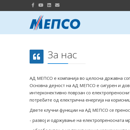
За нас
АД МЕПСО е компанија во целосна државна соп
Основна дејност на АД МЕПСО е сигурен и дов
интерконективно поврзан со електропреноснит
потребите од електрична енергија на корисни
Двете клучни функции на АД МЕПСО се пренос 
- развој и одржување на електропреносната м