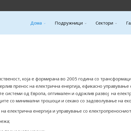
Дома
Подружници
Сектори
Га
ственост, која е формирана во 2005 година со трансформаци
ерлив пренос на електрична енергија, ефикасно управување 
е системи од Европа, оптимален и одржлив развој на електр
ците со минимални трошоци и секако со задоволување на ек
на електрична енергија и управување со електропреносниот
режа;