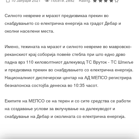
10 Јануари 2021
Посети: 2892
Rating:
Силното невреме и мразот предизвикаа прекин во
снабдувањето со електрична енергија на градот Дебар и
околни населени места.
Имено, тежината на мразот и силното невреме во мавровско-
реканскиот крај соборија повеќе стебла при што едно дрво
падна врз 110 киловолтниот далекувод ТС Вруток - ТС Шпиље
и предизвика прекин во снабдувањето со електрична енергија.
Националниот диспечерски центар на АД МЕПСО регистрира
безнапонска состојба денеска во 10:35 часот.
Екипите на МЕПСО се на терен и со сите средства се работи
на создавање услови за вклучување на далекуводот и
снабдување на Дебар и околината со електрична енергија.