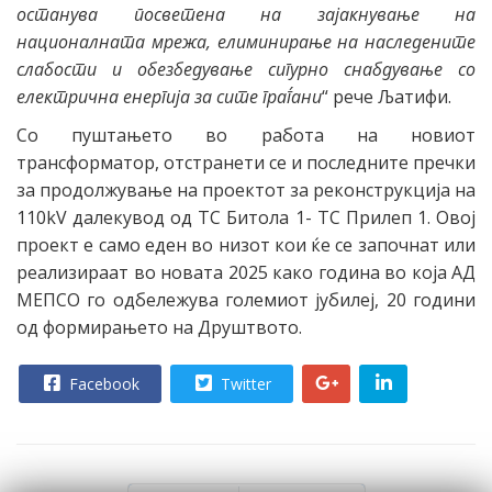
останува посветена на зајакнување на
националната мрежа, елиминирање на наследените
слабости и обезбедување сигурно снабдување со
електрична енергија за сите граѓани
“ рече Љатифи.
Со пуштањето во работа на новиот
трансформатор, отстранети се и последните пречки
за продолжување на проектот за реконструкција на
110kV далекувод од ТС Битола 1- ТС Прилеп 1. Овој
проект е само еден во низот кои ќе се започнат или
реализираат во новата 2025 како година во која АД
МЕПСО го одбележува големиот јубилеј, 20 години
од формирањето на Друштвото.
Facebook
Twitter