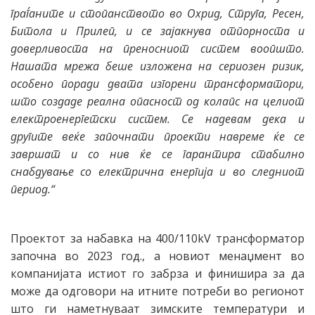
граѓаните и стопанството во Охрид, Струга, Ресен,
Битола и Прилеп, и се зајакнува отпорноста и
доверливоста на преносниот систем воопшто.
Нашата мрежа беше изложена на сериозен ризик,
особено поради двата изгорени трансформатори,
што создаде реална опасност од колапс на целиот
електроенергетски систем.
Се надевам дека и
другите веќе започнати проекти навреме ќе се
завршат и со нив ќе се гарантира стабилно
снабдување со електрична енергија и во следниот
период.“
Проектот за набавка на 400/110kV трансформатор
започна во 2023 год., а новиот менаџмент во
компанијата истиот го забрза и финишира за да
може да одговори на итните потреби во регионот
што ги наметнуваат зимските температури и