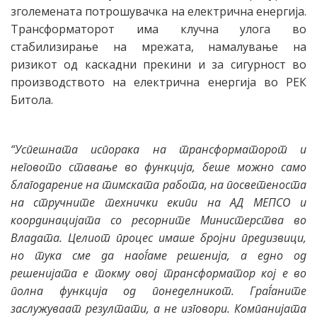
зголемената потрошувачка на електрична енергија.
Трансформаторот има клучна улога во
стабилизирање на мрежата, намалување на
ризикот од каскадни прекини и за сигурност во
производството на електрична енергија во РЕК
Битола.
“Успешната испорака на трансформаторот и
неговото ставање во функција, беше можно само
благодарение на тимската работа, на посветеноста
на стручните технички екипи на АД МЕПСО и
координацијата со ресорните Министерства во
Владата. Целиот процес имаше бројни предизвици,
но тука сме да наоѓаме решенија, а едно од
решенијата е токму овој трансформатор кој е во
полна функција од понеделникот. Граѓаните
заслужуваат резултати, а не изговори. Компанијата