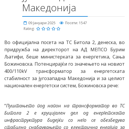
Македонија
09 Јануари 2025
Посети: 1547
Rating:
Во официјална посета на ТС Битола 2, денеска, во
придружба на директорот на АД МЕПСО Бурим
Љатифи, беше министерката за енергетика, Сања
Божиновска. Потенцирајќи го значењето на новиот
400/110kV трансформатор за енергетската
стабилност за југозападна Македонија и за целиот
национален енергетски систем, Божиновска рече:
“
Пуштањето под напон на трансформатор во ТС
Битола 2 е круцијален дел од енергетската
инфраструктура бидејќи со него се обезбедува
стабилно снабдувањето со електрична енергија за