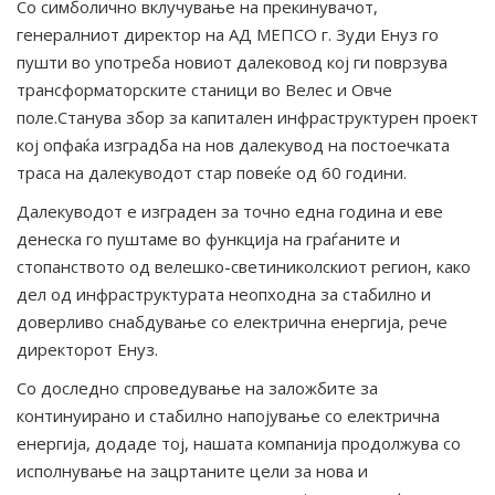
Со симболично вклучување на прекинувачот,
генералниот директор на АД МЕПСО г. Зуди Енуз го
пушти во употреба новиот далековод кој ги поврзува
трансформаторските станици во Велес и Овче
поле.Станува збор за капитален инфраструктурен проект
кој опфаќа изградба на нов далекувод на постоечката
траса на далекуводот стар повеќе од 60 години.
Далекуводот е изграден за точно една година и еве
денеска го пуштаме во функција на граѓаните и
стопанството од велешко-светиниколскиот регион, како
дел од инфраструктурата неопходна за стабилно и
доверливо снабдување со електрична енергија, рече
директорот Енуз.
Со доследно спроведување на заложбите за
континуирано и стабилно напојување со електрична
енергија, додаде тој, нашата компанија продолжува со
исполнување на зацртаните цели за нова и