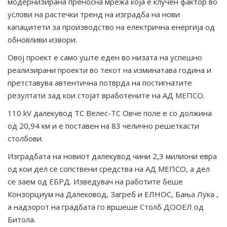
модернизирана преносна мрежа која е клучен фактор во
услови на растечки тренд на изградба на нови
капацитети за производство на електрична енергија од
обновливи извори.
Овој проект е само уште еден во низата на успешно
реализирани проекти во текот на изминатава година и
претставува автентична потврда на постигнатите
резултати зад кои стојат вработените на АД МЕПСО.
110 kV далекувод ТС Велес-ТС Овче поле е со должина
од 20,94 км и е поставен на 83 челично решеткасти
столбови.
Изградбата на новиот далекувод чини 2,3 милиони евра
од кои дел се сопствени средства на АД МЕПСО, а дел
се заем од ЕБРД. Изведувач на работите беше
Конзорциум на Далековод, Загреб и ЕЛНОС, Бања Лука ,
а надзорот на градбата го вршеше Столб ДООЕЛ од
Битола.