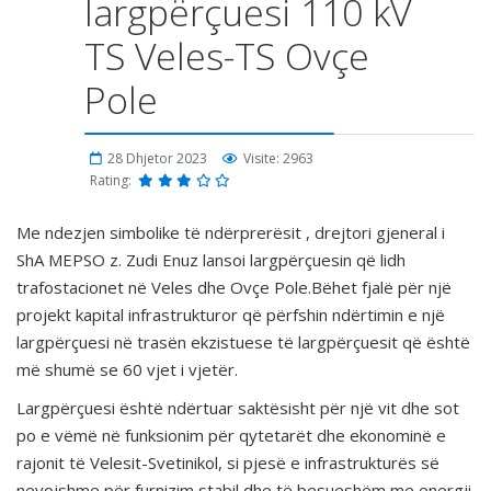
largpërçuesi 110 kV
TS Veles-TS Ovçe
Pole
28 Dhjetor 2023
Visite: 2963
Rating:
Me ndezjen simbolike të ndërprerësit , drejtori gjeneral i
ShA MEPSO z. Zudi Enuz lansoi largpërçuesin që lidh
trafostacionet në Veles dhe Ovçe Pole.Bëhet fjalë për një
projekt kapital infrastrukturor që përfshin ndërtimin e një
largpërçuesi në trasën ekzistuese të largpërçuesit që është
më shumë se 60 vjet i vjetër.
Largpërçuesi është ndërtuar saktësisht për një vit dhe sot
po e vëmë në funksionim për qytetarët dhe ekonominë e
rajonit të Velesit-Svetinikol, si pjesë e infrastrukturës së
nevojshme për furnizim stabil dhe të besueshëm me energji