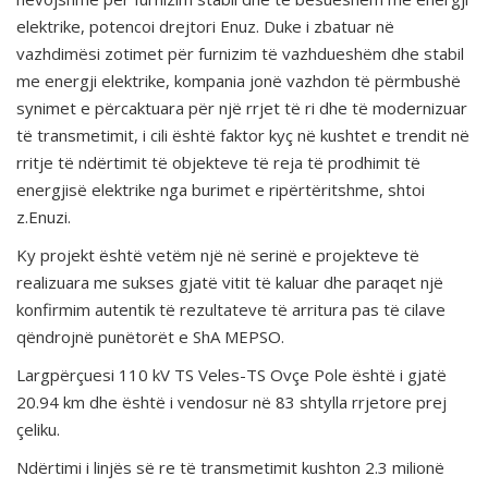
elektrike, potencoi drejtori Enuz. Duke i zbatuar në
vazhdimësi zotimet për furnizim të vazhdueshëm dhe stabil
me energji elektrike, kompania jonë vazhdon të përmbushë
synimet e përcaktuara për një rrjet të ri dhe të modernizuar
të transmetimit, i cili është faktor kyç në kushtet e trendit në
rritje të ndërtimit të objekteve të reja të prodhimit të
energjisë elektrike nga burimet e ripërtëritshme, shtoi
z.Enuzi.
Ky projekt është vetëm një në serinë e projekteve të
realizuara me sukses gjatë vitit të kaluar dhe paraqet një
konfirmim autentik të rezultateve të arritura pas të cilave
qëndrojnë punëtorët e ShA MEPSO.
Largpërçuesi 110 kV TS Veles-TS Ovçe Pole është i gjatë
20.94 km dhe është i vendosur në 83 shtylla rrjetore prej
çeliku.
Ndërtimi i linjës së re të transmetimit kushton 2.3 milionë