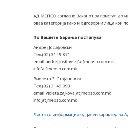
АД МЕПСО согласно Законот за пристап до и
оваа категорија како и одговорни лица кои 
По Вашите барања постапува
Андреј Јосифовски
Тел.(02) 3149 871
email: andrej.josifovski[at]mepso.com.mk
info[at]mepso.com.mk
Виолета З. Стојановска
Тел.(02) 3149 093
email: violeta.zajkova[at]mepso.com.mk
info[at]mepso.com.mk
Листа со информации од јавен карактер за