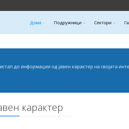
Дома
Подружници
Сектори
Га
истап до информации од јавен карактер на својата инте
авен карактер