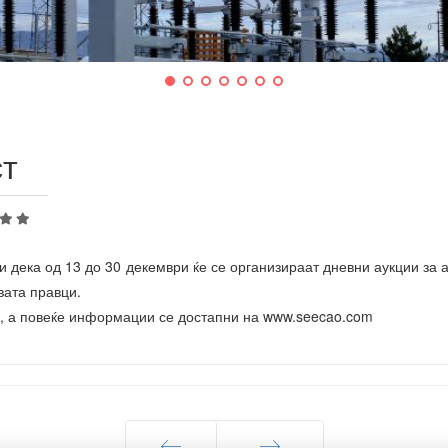
ст
 дека од 13 до 30 декември ќе се организираат дневни аукции за
двата правци.
O, а повеќе информации се достапни на www.seecao.com