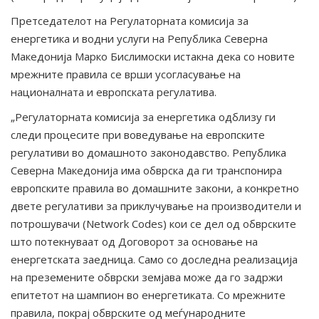
Претседателот на Регулаторната комисија за
енергетика и водни услуги на Република Северна
Македонија Марко Бислимоски истакна дека со новите
мрежните правила се врши усогласување на
националната и европската регулатива.
„Регулаторната комисија за енергетика одблизу ги
следи процесите при воведување на европските
регулативи во домашното законодавство. Република
Северна Македонија има обврска да ги транспонира
европските правила во домашните закони, а конкретно
двете регулативи за приклучување на производители и
потрошувачи (Network Codes) кои се дел од обврските
што потекнуваат од Договорот за основање на
енергетската заедница. Само со доследна реализација
на преземените обврски земјава може да го задржи
епитетот на шампион во енергетиката. Со мрежните
правила, покрај обврските од меѓународните