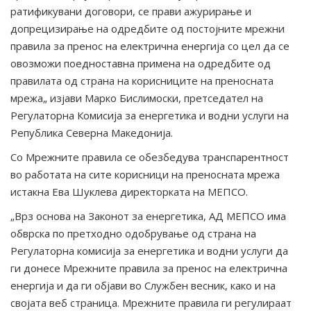
ратификувани договори, се прави ажурирање и
допрецизирање на одредбите од постојните мрежни
правила за пренос на електрична енергија со цел да се
овозможи поедноставна примена на одредбите од
правилата од страна на корисниците на преносната
мрежа„ изјави Марко Бислимоски, претседател на
Регулаторна Комисија за енергетика и водни услуги на
Република Северна Македонија.
Со Мрежните правила се обезбедува транспарентност
во работата на сите корисници на преносната мрежа
истакна Ева Шуклева директорката на МЕПСО.
„Врз основа на Законот за енергетика, АД МЕПСО има
обврска по претходно одобрување од страна на
Регулаторна комисија за енергетика и водни услуги да
ги донесе Мрежните правила за пренос на електрична
енергија и да ги објави во Службен весник, како и на
својата веб страница. Мрежните правила ги регулираат