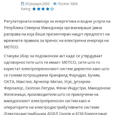
29 Јануари 2020
Посети: 3626
Rating:
Регулаторната комисија за енергетика и водни услуги на
Република Северна Македонија организираше јавна
расправа на која беше презентиран нацрт-предлогот на
мрежните правила за пренос на електрична енергија на
МЕПСО.
Станува збор за подзаконски акт каде се утврдуваат
одговорностите што ги имаат: МЕПСО, сите што го
користат електропреносниот систем директно како што
се големи потрошувачи Кранфилд Фаундри, Бучим,
ОКТА, Макстил, Арчелор Митал, Усје, Југохром-
Фероалојс, Скопски Легури, Фени Индустри, Македонски
Железници, производители што се приклучени на
македонскиот електропреносен систем како и
операторите на електродистрибутивните системи
(Електродистрибуција ДОЕЛ Скопје и ЕСМ Енергетика)