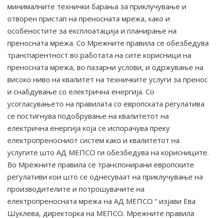
минималните технички барања за приклучување и
отворен пристап на преносната мрежа, како и
особеностите за експлоатација и планирање на
преносната мрежа. Со Мрежните правила се обезбедува
транспарентност во работата на сите корисници на
преносната мрежа, во пазарни услови, и одржување на
високо ниво на квалитет на техничките услуги за пренос
и снабдување со електрична енергија. Со
усогласувањето на правилата со европската регулатива
се постигнува подобрување на квалитетот на
електрична енергија која се испорачува преку
електропреносниот систем како и квалитетот на
услугите што АД МЕПСО ги обезбедува на корисниците.
Во Мрежните правила се транспонирани европските
регулативи кои што се однесуваат на приклучување на
производителите и потрошувачите на
електропреносната мрежа на АД МЕПСО “ изјави Ева
Шуклева, директорка на МЕПСО. Мрежните правила