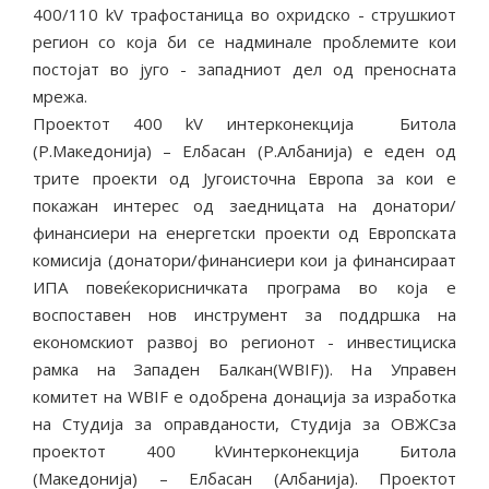
400/110 kV трафостаница во охридско - струшкиот
регион со која би се надминале проблемите кои
постојат во југо - западниот дел од преносната
мрежа.
Проектот 400 kV интерконекција Битола
(Р.Македонија) – Елбасан (Р.Албанија) е еден од
трите проекти од Југоисточна Европа за кои е
покажан интерес од заедницата на донатори/
финансиери на енергетски проекти од Европската
комисија (донатори/финансиери кои ја финансираат
ИПА повеќекорисничката програма во која е
воспоставен нов инструмент за поддршка на
економскиот развој во регионот - инвестициска
рамка на Западен Балкан(WBIF)). На Управен
комитет на WBIF е одобрена донација за изработка
на Студија за оправданости, Студија за ОВЖСза
проектот 400 kVинтерконекција Битола
(Македонија) – Елбасан (Албанија). Проектот