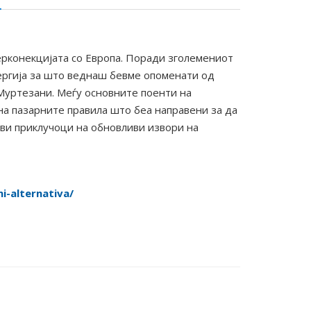
ерконекцијата со Европа. Поради зголемениот
ергија за што веднаш бевме опоменати од
Муртезани. Меѓу основните поенти на
на пазарните правила што беа направени за да
ови приклучоци на обновливи извори на
i-alternativa/