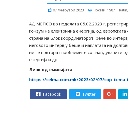
07 Февруари 2023
Посети: 1987
Ratin
АД МЕПСО во неделата 05.02.2023 г. регистри
конзум на електрична енергија, од европскат
страна на Блок координаторот, рече во интер
неговото интервју беше и наплатата на долгов
не се повторат проблемите со снабдувачите о
енергија и др.
Линк од емисијата
https://telma.com.mk/2023/02/07/top-tema-i
Facebook
Twitter