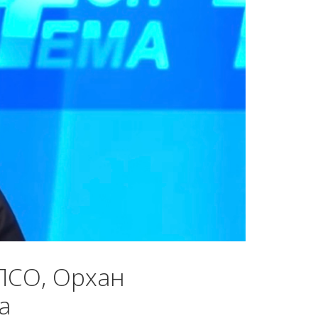
ПСО, Орхан
а