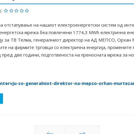
g:
ра отстапување на нашиот електроенергетски систем од инт
а енергетска мрежа беа повлечени 1774,3 MWh електрична ен
вју за ТВ Телма, генералниот директор на АД МЕПСО, Орхан 
ите на фирмите трговци со електрична енергија, промените 
д пред две години, подготвеноста на преносната мрежа за н
ntervju-so-generalniot-direktor-na-mepso-orhan-murtezan