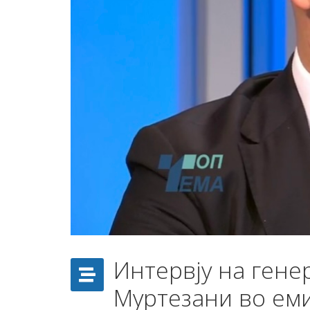
Интервју на ген
Муртезани во еми