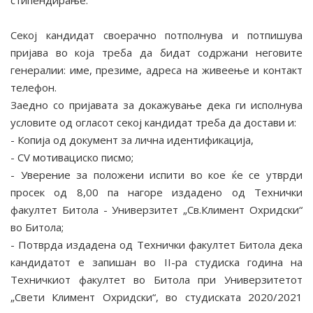
стипендирање.
Секој кандидат своерачно потполнува и потпишува
пријава во која треба да бидат содржани неговите
генералии: име, презиме, адреса на живеење и контакт
телефон.
Заедно со пријавата за докажување дека ги исполнува
условите од огласот секој кандидат треба да достави и:
- Копија од документ за лична идентификација,
- CV мотивациско писмо;
- Уверение за положени испити во кое ќе се утврди
просек од 8,00 па нагоре издадено од Технички
факултет Битола - Универзитет „Св.Климент Охридски“
во Битола;
- Потврда издадена од Технички факултет Битола дека
кандидатот е запишан во II-ра студиска година на
Техничкиот факултет во Битола при Универзитетот
„Свети Климент Охридски“, во студиската 2020/2021