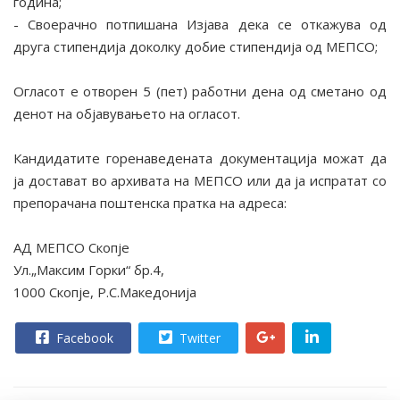
година;
- Своерачно потпишана Изјава дека се откажува од
друга стипендија доколку добие стипендија од МЕПСО;
Огласот е отворен 5 (пет) работни дена од сметано од
денот на објавувањето на огласот.
Кандидатите горенаведената документација можат да
ја достават во архивата на МЕПСО или да ја испратат со
препорачана поштенска пратка на адреса:
АД МЕПСО Скопје
Ул.„Максим Горки“ бр.4,
1000 Скопје, Р.С.Македонија
Facebook
Twitter