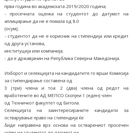
прва година во академската 2019/2020 година;
- просечната оценка на студентот до датумот на
аплицирање да не е помала од 8.0
(осум);
- студентот да не е корисник на стипендија или кредит
од друга установа,
институција или компанија;
- да е државјанин на Република Северна Македонија.
Изборот и селекцијата на кандидатите го врши Комисија
за стипендирање составена од
3 (три) члена и тоа: 2 (два) члена од редот на
вработените во АД МЕПСО Скопјеи 1 (еден) член
од Техничкот факултет од Битола.
Селекцијата на заинтересираните кандидати за
остварување право на стипендија ќе
биде направена врз основа на остварениот просечен
успех на студентот до датумот на