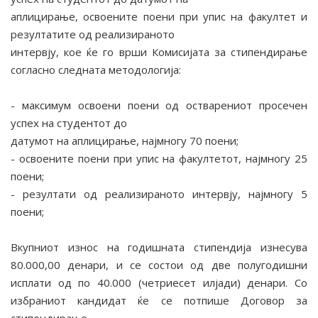
аплицирање, освоените поени при упис на факултет и
резултатите од реализираното
интервју, кое ќе го врши Комисијата за стипендирање
согласно следната методологија:
- максимум освоени поени од остварениот просечен
успех на студентот до
датумот на аплицирање, најмногу 70 поени;
- освоените поени при упис на факултетот, најмногу 25
поени;
- резултати од реализираното интервју, најмногу 5
поени;
Вкупниот износ на годишната стипендија изнесува
80.000,00 денари, и се состои од две полугодишни
исплати од по 40.000 (четриесет илјади) денари. Со
избраниот кандидат ќе се потпише Договор за