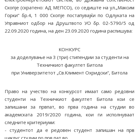
Скопје (скратено: АД МЕПСО), со седиште на ул.„Максим
Горки“ бр.4, 1 000 Скопје постапувајќи по Одлуката на
Управниот одбор на Друштвото УО бр. 02-5790/5 од
22.09.2020 година, на ден 23.09.2020 година распишува:
КОНКУРС
за доделување на 3 (три) стипендии за студенти на
Техничкиот факултет Битола
при Универзитетот „Св.Климент Охридски“, Битола
Право на учество на конкурсот имаат само редовни
студенти на Техничкиот факултет Битола кои се
запишани за првпат, во прва година на студии во
академската 2019/2020 година, кои ги исполнуваат
следните критериуми:
- студентот да е редовен студент запишан на прв
циклус студии по прв пат во