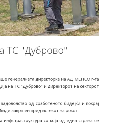
а ТС "Дуброво"
еше генералната директорка на АД МЕПСО г-ѓа
ија на ТС "Дуброво" и директорот на секторот
задоволство од сработеното бидејќи и покрај
 биде завршен пред истекот на рокот.
а инфстраструктура со која од една страна се