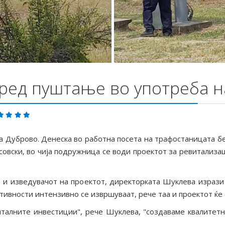
ред пуштање во употреба н
а Дуброво. Денеска во работна посета на трафостаницата б
овски, во чија подружница се води проектот за ревитализац
 и изведувачот на проектот, директорката Шуклева изрази 
ктивности интензивно се извршуваат, рече таа и проектот ќе
талните инвестиции", рече Шуклева, "создаваме квалитетн