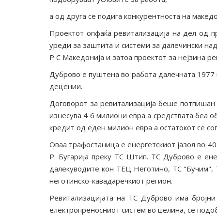
а од друга се подига конкурентноста на македо
Проектот опфаќа ревитализација на дел од пр
уреди за заштита и системи за далечински над
Р С Македонија и затоа проектот за нејзина р
Дуброво е пуштена во работа далечната 1977 
децении.
Договорот за ревитализација беше потпишан с
изнесува 4 6 милиони евра а средствата беа о
кредит од еден милион евра а остатокот се с
Оваа трафостаница е енергетскиот јазол во 40
Р. Бугарија преку ТС Штип. ТС Дуброво е ене
далекуводите кон ТЕЦ Неготино, ТС "Бучим", Т
неготинско-кавадаречкиот регион.
Ревитализацијата на ТС Дуброво има бројни
електропреносниот систем во целина, се подоб