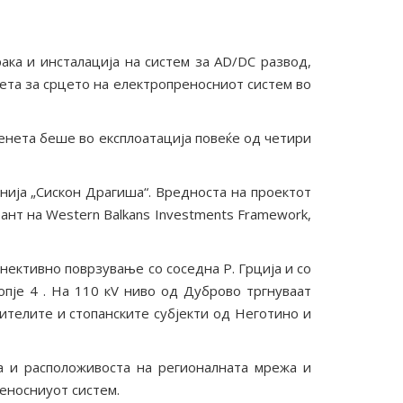
ака и инсталација на систем за AD/DC развод,
мета за срцето на електропреносниот систем во
енета беше во експлоатација повеќе од четири
нија „Сискон Драгиша“. Вредноста на проектот
ант на Western Balkans Investments Framework,
нективно поврзување со соседна Р. Грција и со
опје 4 . На 110 кV ниво од Дуброво тргнуваат
жителите и стопанските субјекти од Неготино и
а и расположивоста на регионалната мрежа и
еносниуот систем.