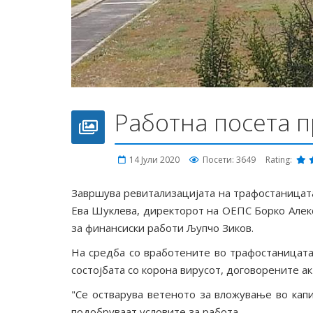
Работна посета п
14 Јули 2020
Посети: 3649
Rating:
Завршува ревитализацијата на трафостаницат
Ева Шуклева, директорот на ОЕПС Борко Алекс
за финансиски работи Љупчо Зиков.
На средба со вработените во трафостаницата
состојбата со корона вирусот, договорените а
"Се остварува ветеното за вложување во капи
подобруваат условите за работа,