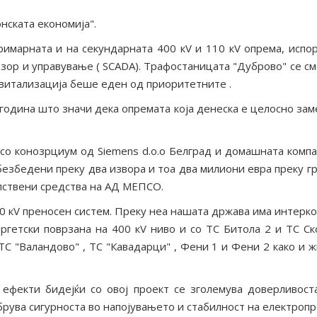
нската економија".
имарната и на секундарната 400 кV и 110 кV опрема, испор
зор и управување ( SCADA). Трафостаницата "Дуброво" се с
евитализација беше еден од приоритетните .
година што значи дека опремата која денеска е целосно зам
о конозрциум од Siemens d.o.o Белград и домашната компа
безбедени преку два извора и тоа два милиони евра преку гр
опствени средства на АД МЕПСО.
0 кV преносен систем. Преку неа нашата држава има интерко
ргетски поврзана на 400 кV ниво и со ТС Битола 2 и ТС Ск
С "Валандово" , ТС "Кавадарци" , Фени 1 и Фени 2 како и 
 ефекти бидејќи со овој проект се зголемува доверливост
рува сигурноста во напојувањето и стабилност на електропр