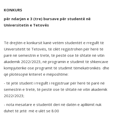
KONKURS
për ndarjen e 3 (tre) bursave për studentë në
Universitetin e Tetovës
Të drejtën e konkursit kanë vetëm studentët e rregullt të
Universitetit të Tetovës, të cilët regjistrohen për herë të
parë në semestrin e tretë, të pestë ose të shtatë në vitin
akademik 2022/2023, në programin e studimit të shkencave
kompjuterike ose programit të studimit tëmekatronikës dhe
që plotësojnë kriteret e mëposhtme:
- të jetë student i rregullt i regjistruar për herë të parë në
semestrin e tretë, të pestë ose të shtatë në vitin akademik
2022/2023;
- nota mesatare e studentit deri në datën e aplikimit nuk
duhet të jetë më e ulët se 8.00