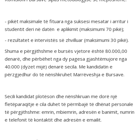
- pikët maksimale të fituara nga suksesi mesatar i arritur i
studentit deri në datën e aplikimit (maksimumi 70 pikë);
- rezultatet e intervistës së zhvilluar (maksimumi 30 pikë).
Shuma e përgjithshme e bursës vjetore është 80.000,00
denarë, dhe përbëhet nga dy pagesa gjashtëmujore nga
40.000 (dyzet mijë) denarë secila. Me kandidatin e
përzgjedhur do të nënshkruhet Marrëveshja e Bursave.
Secili kandidat plotëson dhe nënshkruan me dorë një
fletëparaqitje e cila duhet të përmbajë të dhënat personale
të përgjithshme: emrin, mbiemrin, adresën e banimit, numrin
e telefonit të kontaktit dhe adresën e emailit.