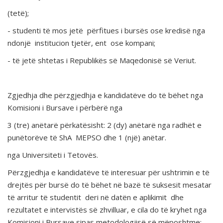
(tetë);
- studenti të mos jetë përfitues i bursës ose kredisë nga
ndonjë institucion tjetër, ent ose kompani;
- të jetë shtetas i Republikës së Maqedonisë së Veriut.
Zgjedhja dhe përzgjedhja e kandidatëve do të bëhet nga
Komisioni i Bursave i përbërë nga
3 (tre) anëtarë përkatësisht: 2 (dy) anëtarë nga radhët e
punëtorëve të ShA MEPSO dhe 1 (një) anëtar.
nga Universiteti i Tetovës.
Përzgjedhja e kandidatëve të interesuar për ushtrimin e të
drejtës për bursë do të bëhet në bazë të suksesit mesatar
të arritur të studentit deri në datën e aplikimit dhe
rezultatet e intervistës së zhvilluar, e cila do të kryhet nga
Komisioni i Bursave sipas metodologjisë së mëposhtme: