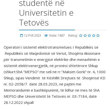
studentë në
Universitetin e
Tetovës
12 Prill 2023
Visite: 1887
Rating:
Operatori i sistemit elektrotransmetues I Republikës së
Republikës së Maqedonisë së Veriut, Shoqëria Aksionare
për transmetimin e energjisë elektrike dhe menaxhimin e
sistemit elektroenergjetik, në pronësi shtetërore Shkup
(shkurt:ShA “MEPSO” me seli në rr.”Maksim Gorki” nr. 4, 1000
Shkup, sipas Vendimit të Këshillit Drejtues të Shoqërisë KD
nr. 02-2058/7 datë 28.03.2023, në pajtim me
Memorandumin e bashkëpunimit, të lidhur në mes të ShA
MEPSO dhe Universitetit të Tetovës nr. 03-7184, datë
28.12.2022 shpall: