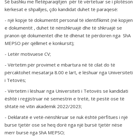
Së bashku me fletëparaqitjen për të vërtetuar se i plotëson
kërkesat e shpalljes, çdo kandidat duhet të paraqesë:
- një kopje të dokumentit personal të identifikimit (në kopjen
e dokumentit , duhet të nënshkruajë dhe të shkruajë se
pranon që dokumentet dhe të dhënat të përdoren nga ShA
MEPSO për qëllimet e konkursit);
- Letër motivuese CV;
- Vërtetim për provimet e mbartura në të cilat do të
përcaktohet mesatarja 8.00 e lart, e lëshuar nga Universiteti
i Tetovës;
- Vërtetim i lëshuar nga Universiteti i Tetovës se kandidati
është i regjistruar në semestrin e tretë, të pestë ose të
shtatë në vitin akademik 2022/2023;
- Deklaratë e vetë-nënshkruar se nuk është përfitues i një
burse tjetër ose se heq dorë nga një bursë tjetër nëse
merr bursë nga ShA MEPSO;