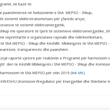
gramit, në bazë të:
dhe paanshmërisë në funksionimin e ShA MEPSO - Shkup,
 të sistemit elektrotransmetues për çfarëdo arsye,
doruesve të sistemit elektroenergjetik,
Shkup me operatorë të tjerë të sistemeve elektroenergjetike, 
 në veprimtaritë e organizatave rajonale dhe ndërkombëtare,
es të ShA MEPSO - Shkup dhe Këshillit Mbikëqyrës të ShA MEPSO
avarësisë, transparencës dhe paanshëm.
ojë raporte vjetore për realizimin e Programit për harmonizim dh
jtit deri te Këshilli Mbikëqyrës i ShA MEPSO - Shkup dhe Komision
r harmonizim të ShA MEPSO për vitin 2019
(link MK)
.
e KRrESHU (Komisioni Rregullator për Energjetikë dhe Shërbime të