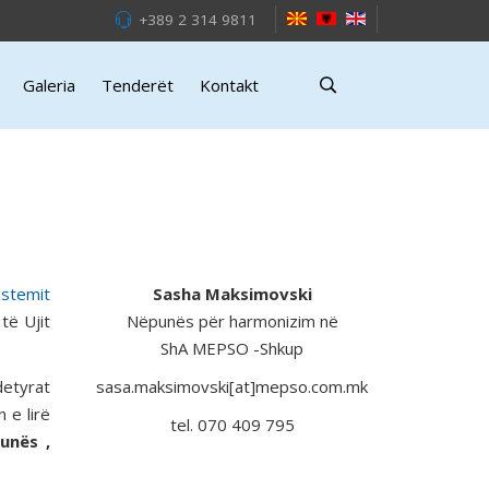
+389 2 314 9811
Galeria
Tenderët
Kontakt
istemit
Sasha Maksimovski
të Ujit
Nëpunës për harmonizim në
ShA MEPSO -Shkup
detyrat
sasa.maksimovski[at]mepso.com.mk
 e lirë
tel. 070 409 795
unës ,