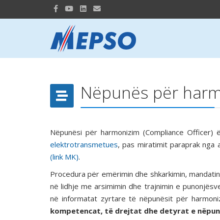
Nëpunës për harm
Nëpunësi për harmonizim (Compliance Officer) 
elektrotransmetues
, pas miratimit paraprak nga 
(link MK)
.
Procedura për emërimin dhe shkarkimin, mandatin, 
në lidhje me arsimimin dhe trajnimin e punonjësve
në informatat zyrtare të nëpunësit për harmo
kompetencat, të drejtat dhe detyrat e nëpu