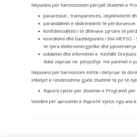
Nëpunësi për harmonizioim përcjell zbatimin e Pro
pavarësisë , transparencës, objektivitetit 
parandalimin e diskriminimit të përdoruesve
konfidencialiteti i të dhënave zyrtare të për
koordinimi dhe bashkëpunimi i ShA MEPSO - 
të tjera elektroenergjetike dhe pjesëmarrja
edukimin dhe informimin e Këshillit Drejtu
duke vepruar në përputhje me parimet e p
Nëpunësi për harmonizim është i detyruar të dorëz
shkeljet e rëndësishme gjatë zbatimit të po të një
Raporti vjetor për zbatimin e Programit pë
Vendimi për aprovimin e Raportit Vjetor nga ana 