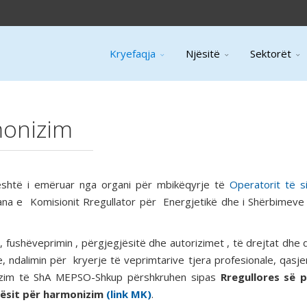
Kryefaqja
Njësitë
Sektorët
onizim
është i emëruar nga organi për mbikëqyrje të
Operatorit të s
ana e Komisionit Rregullator për Energjetikë dhe i Shërbimeve 
fushëveprimin , përgjegjësitë dhe autorizimet , të drejtat dhe 
, ndalimin për kryerje të veprimtarive tjera profesionale, qasjen
nizim të ShA MEPSO-Shkup përshkruhen sipas
Rregullores së p
nësit për harmonizim
(link MK)
.