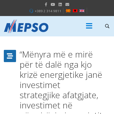
+389 2 314 9811
“Mënyra më e mirë
për të dalë nga kjo
krizë energjetike janë
investimet
strategjike afatgjate,
investimet në