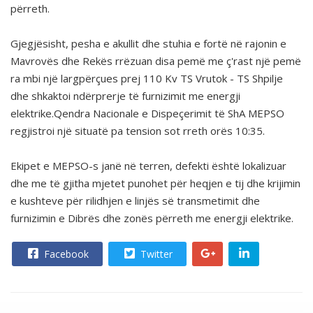
përreth.
Gjegjësisht, pesha e akullit dhe stuhia e fortë në rajonin e
Mavrovës dhe Rekës rrëzuan disa pemë me ç'rast një pemë
ra mbi një largpërçues prej 110 Kv TS Vrutok - TS Shpilje
dhe shkaktoi ndërprerje të furnizimit me energji
elektrike.Qendra Nacionale e Dispeçerimit të ShA MEPSO
regjistroi një situatë pa tension sot rreth orës 10:35
.
Ekipet e MEPSO-s janë në terren, defekti është lokalizuar
dhe me të gjitha mjetet punohet për heqjen e tij dhe krijimin
e kushteve për rilidhjen e linjës së transmetimit dhe
furnizimin e Dibrës dhe zonës përreth me energji elektrike
.
Facebook
Twitter