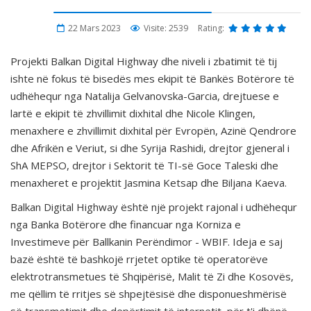
22 Mars 2023
Visite: 2539
Rating:
Projekti Balkan Digital Highway dhe niveli i zbatimit të tij
ishte në fokus të bisedës mes ekipit të Bankës Botërore të
udhëhequr nga Natalija Gelvanovska-Garcia, drejtuese e
lartë e ekipit të zhvillimit dixhital dhe Nicole Klingen,
menaxhere e zhvillimit dixhital për Evropën, Azinë Qendrore
dhe Afrikën e Veriut, si dhe Syrija Rashidi, drejtor gjeneral i
ShA MEPSO, drejtor i Sektorit të TI-së Goce Taleski dhe
menaxheret e projektit Jasmina Ketsap dhe Biljana Kaeva.
Balkan Digital Highway është një projekt rajonal i udhëhequr
nga Banka Botërore dhe financuar nga Korniza e
Investimeve për Ballkanin Perëndimor - WBIF. Ideja e saj
bazë është të bashkojë rrjetet optike të operatorëve
elektrotransmetues të Shqipërisë, Malit të Zi dhe Kosovës,
me qëllim të rritjes së shpejtësisë dhe disponueshmërisë