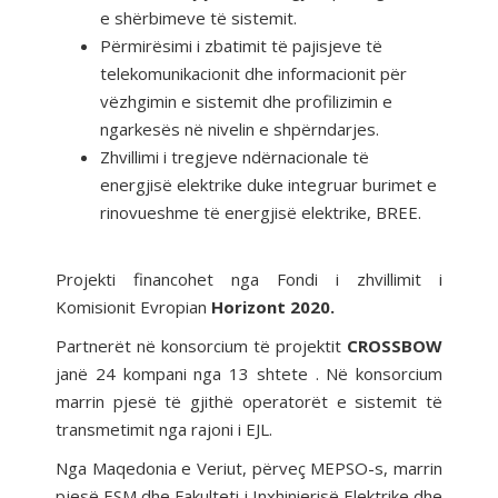
e shërbimeve të sistemit.
Përmirësimi i zbatimit të pajisjeve të
telekomunikacionit dhe informacionit për
vëzhgimin e sistemit dhe profilizimin e
ngarkesës në nivelin e shpërndarjes.
Zhvillimi i tregjeve ndërnacionale të
energjisë elektrike duke integruar burimet e
rinovueshme të energjisë elektrike, BREE.
Projekti financohet nga Fondi i zhvillimit i
Komisionit Evropian
Horizont 2020.
Partnerët në konsorcium të projektit
CROSSBOW
janë 24 kompani nga 13 shtete . Në konsorcium
marrin pjesë të gjithë operatorët e sistemit të
transmetimit nga rajoni i EJL.
Nga Maqedonia e Veriut, përveç MEPSO-s, marrin
pjesë ESM dhe Fakulteti i Inxhinierisë Elektrike dhe