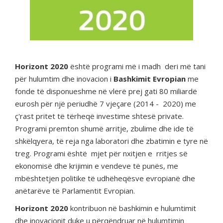
Horizont 2020
është programi më i madh deri më tani
për hulumtim dhe inovacion i
Bashkimit
Evropian
me
fonde të disponueshme në vlerë prej gati 80 miliardë
eurosh për një periudhë 7 vjeçare (2014 - 2020) me
ç'rast pritet të tërheqë investime shtesë private.
Programi premton shumë arritje, zbulime dhe ide të
shkëlqyera, të reja nga laboratori dhe zbatimin e tyre në
treg. Programi është mjet për nxitjen e rritjes së
ekonomisë dhe krijimin e vendeve të punës, me
mbështetjen politike të udhëheqësve evropianë dhe
anëtarëve të Parlamentit Evropian.
Horizont 2020
kontribuon në bashkimin e hulumtimit
dhe inovacionit duke u përqëndruar në hulumtimin