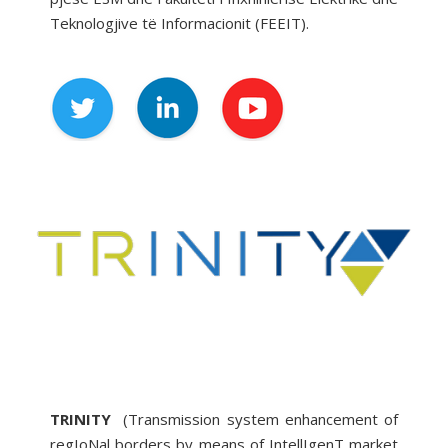
Teknologjive të Informacionit (FEEIT).
TRINITY
(Transmission system enhancement of
regIoNal borders by means of IntellIgenT market