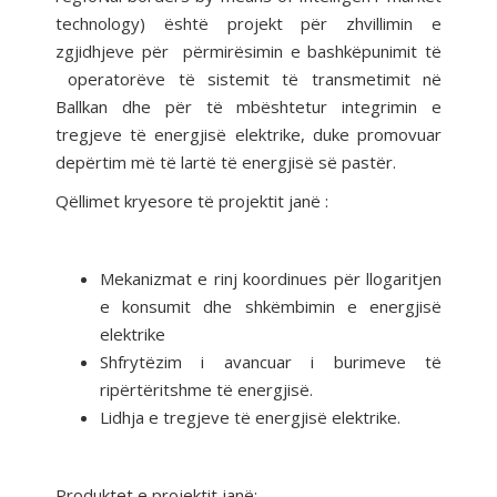
technology) është projekt për zhvillimin e
zgjidhjeve për përmirësimin e bashkëpunimit të
operatorëve të sistemit të transmetimit në
Ballkan dhe për të mbështetur integrimin e
tregjeve të energjisë elektrike, duke promovuar
depërtim më të lartë të energjisë së pastër.
Qëllimet kryesore të projektit janë :
Mekanizmat e rinj koordinues për llogaritjen
e konsumit dhe shkëmbimin e energjisë
elektrike
Shfrytëzim i avancuar i burimeve të
ripërtëritshme të energjisë.
Lidhja e tregjeve të energjisë elektrike.
Produktet e projektit janë: