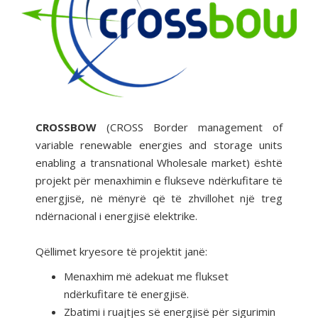
CROSSBOW
(CROSS Border management of
variable renewable energies and storage units
enabling a transnational Wholesale market) është
projekt për menaxhimin e flukseve ndërkufitare të
energjisë, në mënyrë që të zhvillohet një treg
ndërnacional i energjisë elektrike.
Qëllimet kryesore të projektit janë:
Menaxhim më adekuat me flukset
ndërkufitare të energjisë.
Zbatimi i ruajtjes së energjisë për sigurimin